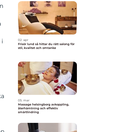
en
a
i
02. apr
Frisör lund så hittar du rätt salong för
stil, kvalitet och omtanke
ka
05. mar
Massage helsingborg avkoppling,
återhämtning och effektiv
smärtlindring
en