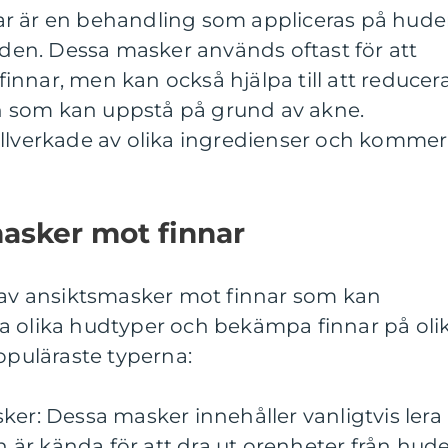
ar är en behandling som appliceras på hud
a den. Dessa masker används oftast för att
nnar, men kan också hjälpa till att reducer
 som kan uppstå på grund av akne.
llverkade av olika ingredienser och kommer 
asker mot finnar
d av ansiktsmasker mot finnar som kan
a olika hudtyper och bekämpa finnar på oli
populäraste typerna:
ker: Dessa masker innehåller vanligtvis lera
är kända för att dra ut orenheter från hud