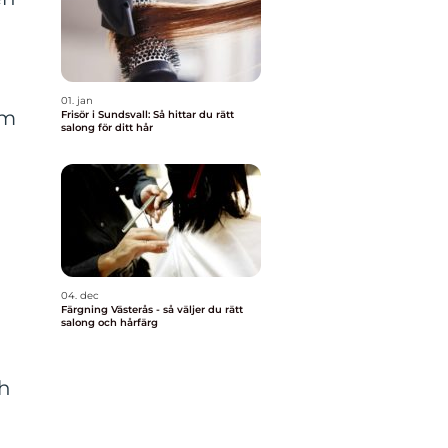
01. jan
om
Frisör i Sundsvall: Så hittar du rätt
salong för ditt hår
04. dec
Färgning Västerås - så väljer du rätt
salong och hårfärg
ch