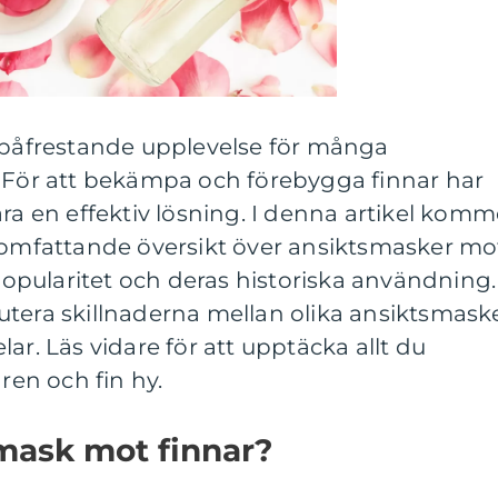
n påfrestande upplevelse för många
. För att bekämpa och förebygga finnar har
ara en effektiv lösning. I denna artikel komm
h omfattande översikt över ansiktsmasker mo
 popularitet och deras historiska användning.
utera skillnaderna mellan olika ansiktsmask
ar. Läs vidare för att upptäcka allt du
 ren och fin hy.
mask mot finnar?