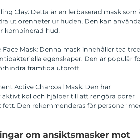
aling Clay: Detta är en lerbaserad mask som 
 dra ut orenheter ur huden. Den kan använd
ler kombinerad hud.
e Face Mask: Denna mask innehåller tea tre
antibakteriella egenskaper. Den är populär f
örhindra framtida utbrott.
ment Active Charcoal Mask: Den här
ktivt kol och hjälper till att rengöra porer
gt fett. Den rekommenderas för personer me
ningar om ansiktsmasker mot