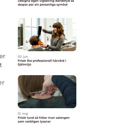
Designa egen vigselring danderyd så
skapar par sin personliga symbol
er
02. jun
Frisör Åre professionell hårvård i
t
fjällmiljö
er
31. maj
Frisör lund så hittar man salongen
som verkligen lyssnar