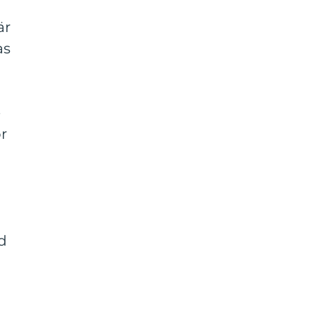
är
as
e
ör
d