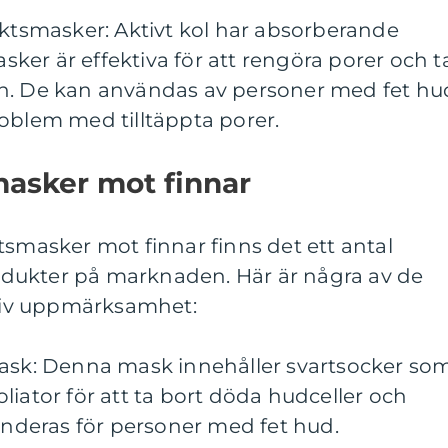
iktsmasker: Aktivt kol har absorberande
er är effektiva för att rengöra porer och t
en. De kan användas av personer med fet hu
oblem med tilltäppta porer.
masker mot finnar
tsmasker mot finnar finns det ett antal
dukter på marknaden. Här är några av de
itiv uppmärksamhet:
Mask: Denna mask innehåller svartsocker so
liator för att ta bort döda hudceller och
deras för personer med fet hud.