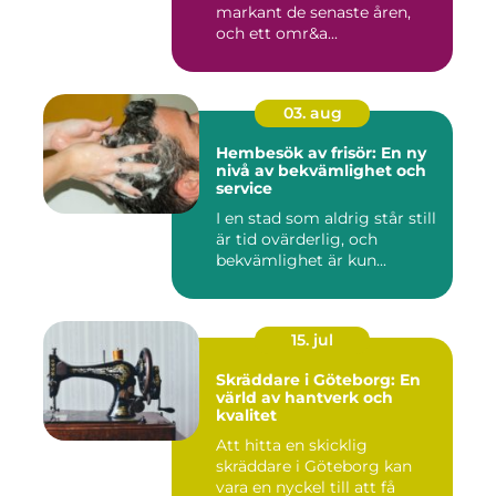
markant de senaste åren,
och ett omr&a...
03. aug
Hembesök av frisör: En ny
nivå av bekvämlighet och
service
I en stad som aldrig står still
är tid ovärderlig, och
bekvämlighet är kun...
15. jul
Skräddare i Göteborg: En
värld av hantverk och
kvalitet
Att hitta en skicklig
skräddare i Göteborg kan
vara en nyckel till att få