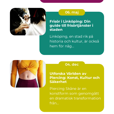
06. maj
Frisör i Linköping: Din
guide till frisörtjänster i
staden
Linköping, en stad rik på
historia och kultur, är också
hem för någ...
04. dec
Utforska Världen av
Piercing: Konst, Kultur och
Säkerhet
Piercing Skåne är en
konstform som genomgått
en dramatisk transformation
från...