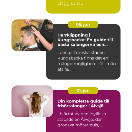
plagg som ...
05. jun
Herrklippning i
Kungsbacka: En guide till
bästa salongerna och
klippningarna
I den pittoreska staden
Kungsbacka finns det en
mängd möjligheter för män
att f&...
01. jun
Din kompletta guide till
frisörsalonger i Älvsjö
I hjärtat av den idylliska
stadsdelen Älvsjö, där
grönska möter puls, ...