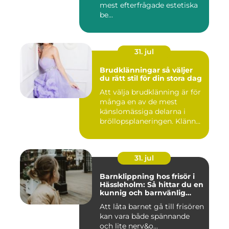
mest efterfrågade estetiska
be...
31. jul
Brudklänningar så väljer
du rätt stil för din stora dag
Att välja brudklänning är för
många en av de mest
känslomässiga delarna i
bröllopsplaneringen. Klänn...
31. jul
Barnklippning hos frisör i
Hässleholm: Så hittar du en
kunnig och barnvänlig
frisörsalong
Att låta barnet gå till frisören
kan vara både spännande
och lite nerv&o...