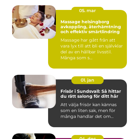
05. mar
Massage helsingborg
avkoppling, återhämtning
och effektiv smärtlindring
Massage har gått från att
vara lyx till att bli en självklar
del av en hållbar livsstil.
Många som s...
01. jan
Frisör i Sundsvall: Så hittar
du rätt salong för ditt hår
Att välja frisör kan kännas
som en liten sak, men för
många handlar det om...
04. dec