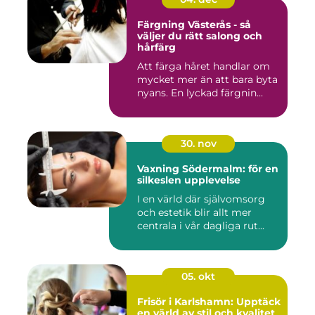
Färgning Västerås - så
väljer du rätt salong och
hårfärg
Att färga håret handlar om
mycket mer än att bara byta
nyans. En lyckad färgnin...
30. nov
Vaxning Södermalm: för en
silkeslen upplevelse
I en värld där självomsorg
och estetik blir allt mer
centrala i vår dagliga rut...
05. okt
Frisör i Karlshamn: Upptäck
en värld av stil och kvalitet