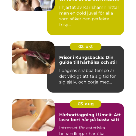
I hjärtat av Karlshamn hittar
man en dold juvel för alla
som söker den perfekta
frisy...
02. okt
Frisör i Kungsbacka: Din
guide till hårhälsa och stil
I dagens snabba tempo är
det viktigt att ta sig tid för
sig själv, och börja med...
03. aug
Hårborttagning i Umeå: Att
lasra bort hår på bästa sätt
Intresset för estetiska
behandlingar har ökat