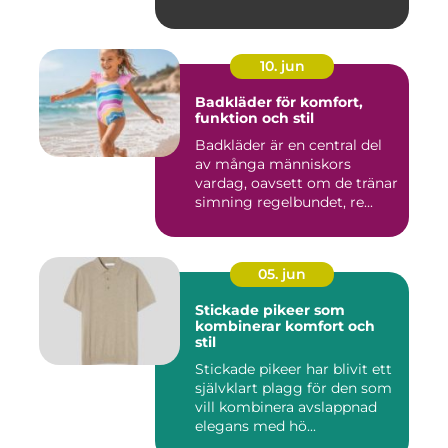
10. jun
Badkläder för komfort,
funktion och stil
Badkläder är en central del
av många människors
vardag, oavsett om de tränar
simning regelbundet, re...
05. jun
Stickade pikeer som
kombinerar komfort och
stil
Stickade pikeer har blivit ett
självklart plagg för den som
vill kombinera avslappnad
elegans med hö...