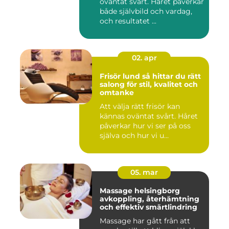
oväntat svårt. Håret påverkar
både självbild och vardag,
och resultatet ...
02. apr
Frisör lund så hittar du rätt
salong för stil, kvalitet och
omtanke
Att välja rätt frisör kan
kännas oväntat svårt. Håret
påverkar hur vi ser på oss
själva och hur vi u...
05. mar
Massage helsingborg
avkoppling, återhämtning
och effektiv smärtlindring
Massage har gått från att