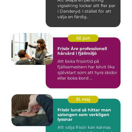
Att skapa en personlig
vigselring lockar allt fler par
i Danderyd. I stället för att
välja en färdig...
02. jun
Frisör Åre professionell
hårvård i fjällmiljö
Att boka frisörtid på
fjällsemestern har blivit lika
självklart som att hyra skidor
eller boka bord ...
31. maj
Frisör lund så hittar man
salongen som verkligen
lyssnar
Att välja frisör kan kännas