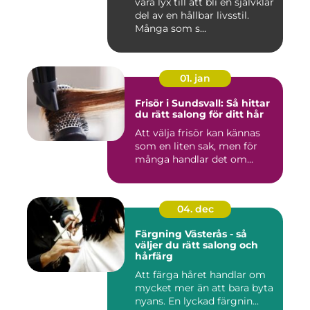
vara lyx till att bli en självklar
del av en hållbar livsstil.
Många som s...
01. jan
Frisör i Sundsvall: Så hittar
du rätt salong för ditt hår
Att välja frisör kan kännas
som en liten sak, men för
många handlar det om...
04. dec
Färgning Västerås - så
väljer du rätt salong och
hårfärg
Att färga håret handlar om
mycket mer än att bara byta
nyans. En lyckad färgnin...