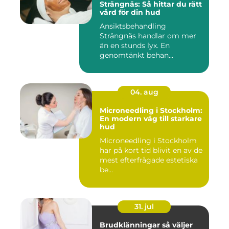
Strängnäs: Så hittar du rätt
vård för din hud
Ansiktsbehandling
Strängnäs handlar om mer
än en stunds lyx. En
genomtänkt behan...
04. aug
Microneedling i Stockholm:
En modern väg till starkare
hud
Microneedling i Stockholm
har på kort tid blivit en av de
mest efterfrågade estetiska
be...
31. jul
Brudklänningar så väljer