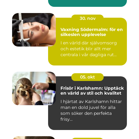
30. nov
Vaxning Södermalm: för en
silkeslen upplevelse
I en värld där självomsorg
och estetik blir allt mer
centrala i vår dagliga rut...
05. okt
Frisör i Karlshamn: Upptäck
en värld av stil och kvalitet
I hjärtat av Karlshamn hittar
man en dold juvel för alla
som söker den perfekta
frisy...