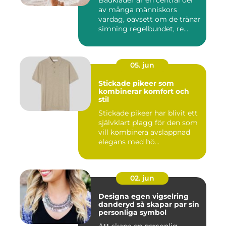
Badkläder är en central del
av många människors
vardag, oavsett om de tränar
simning regelbundet, re...
05. jun
Stickade pikeer som
kombinerar komfort och
stil
Stickade pikeer har blivit ett
självklart plagg för den som
vill kombinera avslappnad
elegans med hö...
02. jun
Designa egen vigselring
danderyd så skapar par sin
personliga symbol