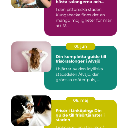
bästa salongerna och
klippningarna
I den pittoreska staden
Kungsbacka finns det en
mängd möjligheter för män
att f&...
01. jun
Din kompletta guide till
frisörsalonger i Älvsjö
I hjärtat av den idylliska
stadsdelen Älvsjö, där
grönska möter puls, ...
06. maj
Frisör i Linköping: Din
guide till frisörtjänster i
staden
Linköping, en stad rik på