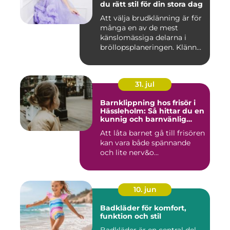
du rätt stil för din stora dag
Att välja brudklänning är för
många en av de mest
känslomässiga delarna i
bröllopsplaneringen. Klänn...
31. jul
Barnklippning hos frisör i
Hässleholm: Så hittar du en
kunnig och barnvänlig
frisörsalong
Att låta barnet gå till frisören
kan vara både spännande
och lite nerv&o...
10. jun
Badkläder för komfort,
funktion och stil