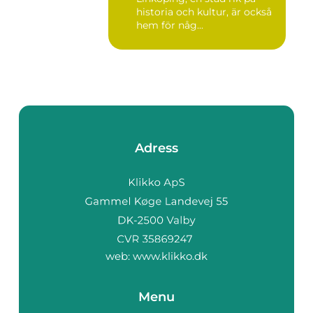
historia och kultur, är också
hem för någ...
Adress
web:
www.klikko.dk
Menu