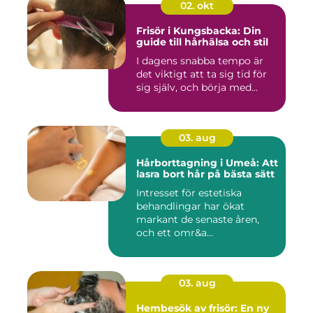
02. okt
Frisör i Kungsbacka: Din
guide till hårhälsa och stil
I dagens snabba tempo är
det viktigt att ta sig tid för
sig själv, och börja med...
03. aug
Hårborttagning i Umeå: Att
lasra bort hår på bästa sätt
Intresset för estetiska
behandlingar har ökat
markant de senaste åren,
och ett omr&a...
03. aug
Hembesök av frisör: En ny