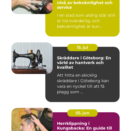
nivå av bekvämlighet och
service
I en stad som aldrig står still
är tid ovärderlig, och
bekvämlighet är kun...
15. jul
Skräddare i Göteborg: En
värld av hantverk och
kvalitet
Att hitta en skicklig
skräddare i Göteborg kan
vara en nyckel till att få
plagg som ...
05. jun
Herrklippning i
Kungsbacka: En guide till