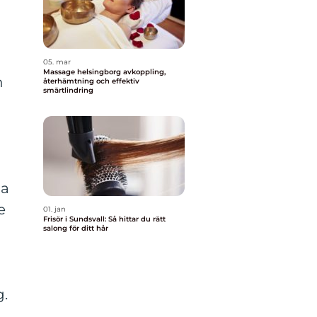
05. mar
Massage helsingborg avkoppling,
n
återhämtning och effektiv
smärtlindring
ga
e
01. jan
Frisör i Sundsvall: Så hittar du rätt
salong för ditt hår
.