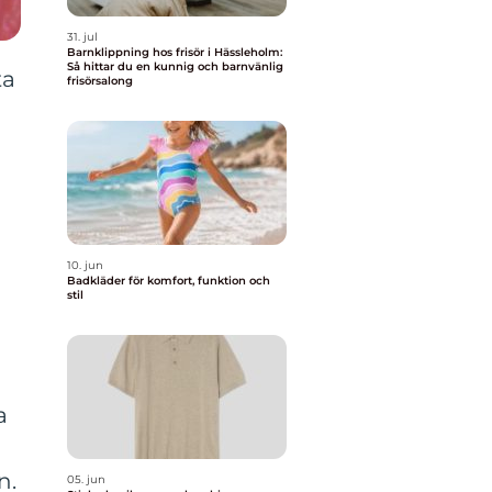
31. jul
Barnklippning hos frisör i Hässleholm:
Så hittar du en kunnig och barnvänlig
ta
frisörsalong
10. jun
Badkläder för komfort, funktion och
stil
a
n.
05. jun