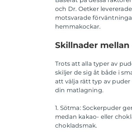
Baserat på dessa faktore
och Dr. Oetker levererad
motsvarade förväntningar
hemmakockar.
Skillnader mellan
Trots att alla typer av 
skiljer de sig åt både i 
att välja rätt typ av puder
din matlagning.
1. Sötma: Sockerpuder ger
medan kakao- eller chokl
chokladsmak.