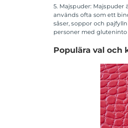
5. Majspuder: Majspuder ä
används ofta som ett bind
såser, soppor och pajfylln
personer med glutenintol
Populära val och 