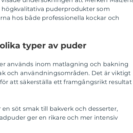
r visade undersökningen att Merkén Maizen
e högkvalitativa puderprodukter som
na hos både professionella kockar och
 olika typer av puder
puder används inom matlagning och bakning
smak och användningsområden. Det är viktigt
 för att säkerställa ett framgångsrikt resultat 
 en söt smak till bakverk och desserter,
adpuder ger en rikare och mer intensiv