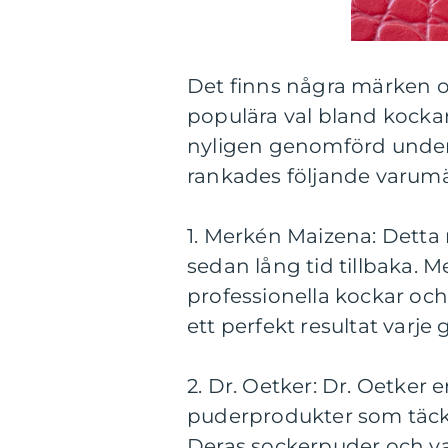
Det finns några märken o
populära val bland kocka
nyligen genomförd under
rankades följande varum
1. Merkén Maizena: Detta m
sedan lång tid tillbaka
professionella kockar och
ett perfekt resultat varje
2. Dr. Oetker: Dr. Oetker 
puderprodukter som täck
Deras sockerpuder och van