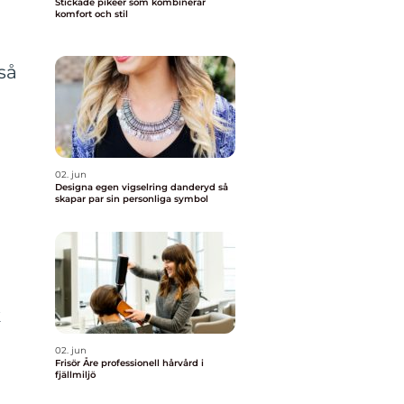
Stickade pikeer som kombinerar
komfort och stil
så
02. jun
t
Designa egen vigselring danderyd så
skapar par sin personliga symbol
k
02. jun
Frisör Åre professionell hårvård i
fjällmiljö