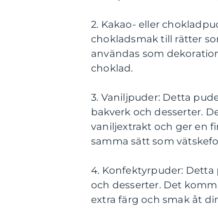
2. Kakao- eller chokladpu
chokladsmak till rätter s
användas som dekoration 
choklad.
3. Vaniljpuder: Detta pude
bakverk och desserter. D
vaniljextrakt och ger en 
samma sätt som vätskef
4. Konfektyrpuder: Detta
och desserter. Det kommer
extra färg och smak åt di