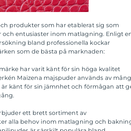
ch produkter som har etablerat sig som
r och entusiaster inom matlagning. Enligt e
sökning bland professionella kockar
ärken som de bästa på marknaden:
ärke har varit känt för sin höga kvalitet
. Merkén Maizena majspuder används av mån
 är känt för sin jämnhet och förmågan att g
 gång.
erbjuder ett brett sortiment av
er alla behov inom matlagning och bakning
iljpuder är särskilt populära bland