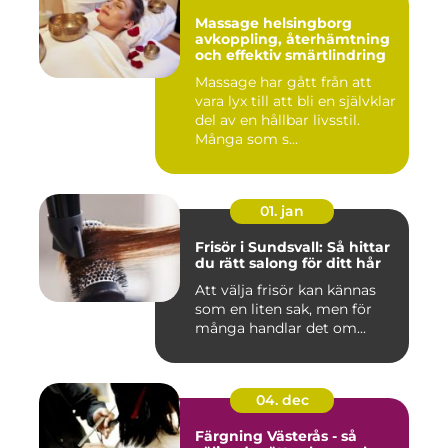
Massage helsingborg
avkoppling, återhämtning
och effektiv smärtlindring
Massage har gått från att
vara lyx till att bli en självklar
del av en hållbar livsstil.
Många som s...
01. jan
Frisör i Sundsvall: Så hittar
du rätt salong för ditt hår
Att välja frisör kan kännas
som en liten sak, men för
många handlar det om...
04. dec
Färgning Västerås - så