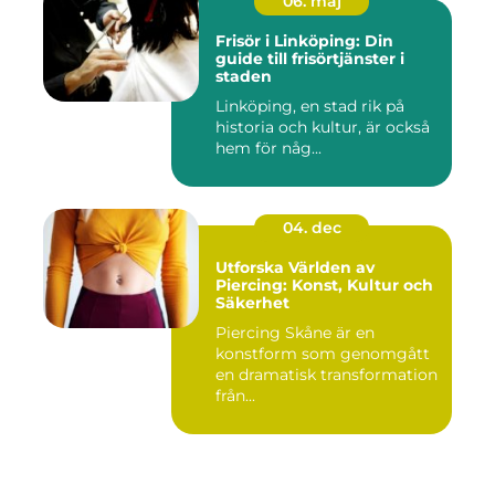
06. maj
Frisör i Linköping: Din
guide till frisörtjänster i
staden
Linköping, en stad rik på
historia och kultur, är också
hem för någ...
04. dec
Utforska Världen av
Piercing: Konst, Kultur och
Säkerhet
Piercing Skåne är en
konstform som genomgått
en dramatisk transformation
från...