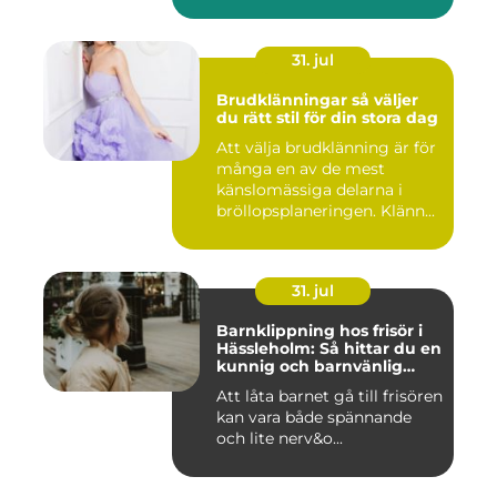
31. jul
Brudklänningar så väljer
du rätt stil för din stora dag
Att välja brudklänning är för
många en av de mest
känslomässiga delarna i
bröllopsplaneringen. Klänn...
31. jul
Barnklippning hos frisör i
Hässleholm: Så hittar du en
kunnig och barnvänlig
frisörsalong
Att låta barnet gå till frisören
kan vara både spännande
och lite nerv&o...