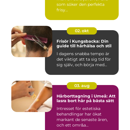
som söker den perfekta
frisy...
02. okt
Frisör i Kungsbacka: Din
guide till hårhälsa och stil
I dagens snabba tempo är
det viktigt att ta sig tid för
sig själv, och börja med...
03. aug
Hårborttagning i Umeå: Att
lasra bort hår på bästa sätt
Intresset för estetiska
behandlingar har ökat
markant de senaste åren,
och ett omr&a...