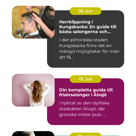
05. jun
Herrklippning i
Kungsbacka: En guide till
bästa salongerna och
klippningarna
I den pittoreska staden
Kungsbacka finns det en
mängd möjligheter för män
att f&...
01. jun
Din kompletta guide till
frisörsalonger i Älvsjö
I hjärtat av den idylliska
stadsdelen Älvsjö, där
grönska möter puls, ...