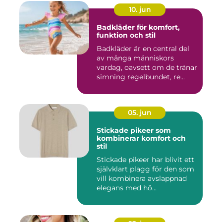
10. jun
Badkläder för komfort,
funktion och stil
Badkläder är en central del
av många människors
vardag, oavsett om de tränar
simning regelbundet, re...
05. jun
Stickade pikeer som
kombinerar komfort och
stil
Stickade pikeer har blivit ett
självklart plagg för den som
vill kombinera avslappnad
elegans med hö...