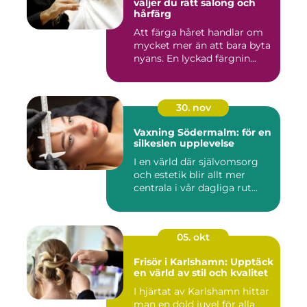
väljer du rätt salong och
hårfärg
Att färga håret handlar om
mycket mer än att bara byta
nyans. En lyckad färgnin...
30. nov
Vaxning Södermalm: för en
silkeslen upplevelse
I en värld där självomsorg
och estetik blir allt mer
centrala i vår dagliga rut...
05. okt
Frisör i Karlshamn: Upptäck
en värld av stil och kvalitet
I hjärtat av Karlshamn hittar
man en dold juvel för alla