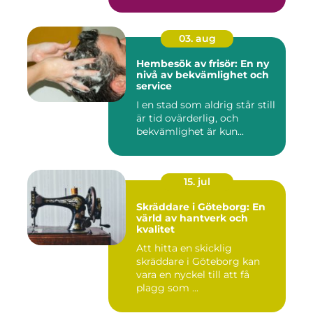
03. aug
Hembesök av frisör: En ny
nivå av bekvämlighet och
service
I en stad som aldrig står still
är tid ovärderlig, och
bekvämlighet är kun...
15. jul
Skräddare i Göteborg: En
värld av hantverk och
kvalitet
Att hitta en skicklig
skräddare i Göteborg kan
vara en nyckel till att få
plagg som ...