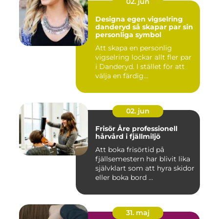
02. jun
Designa egen vigselring
danderyd så skapar par sin
personliga symbol
Att skapa en personlig
vigselring lockar allt fler par
i Danderyd. I stället för att
välja en färdig...
02. jun
Frisör Åre professionell
hårvård i fjällmiljö
Att boka frisörtid på
fjällsemestern har blivit lika
självklart som att hyra skidor
eller boka bord ...
31. maj