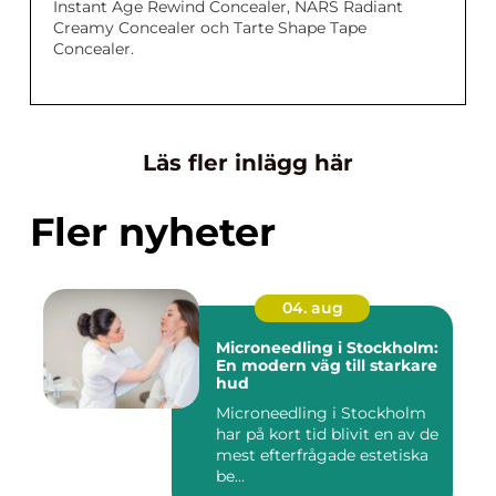
Instant Age Rewind Concealer, NARS Radiant
Creamy Concealer och Tarte Shape Tape
Concealer.
Läs fler inlägg här
Fler nyheter
04. aug
Microneedling i Stockholm:
En modern väg till starkare
hud
Microneedling i Stockholm
har på kort tid blivit en av de
mest efterfrågade estetiska
be...