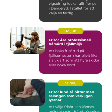
vigselring lockar allt fler par
i Danderyd. I stället för att
välja en färdig...
02. jun
Frisör Åre professionell
hårvård i fjällmiljö
Att boka frisörtid på
fjällsemestern har blivit lika
självklart som att hyra skidor
eller boka bord ...
31. maj
Frisör lund så hittar man
salongen som verkligen
lyssnar
Att välja frisör kan kännas
oväntat svårt. Håret påverkar