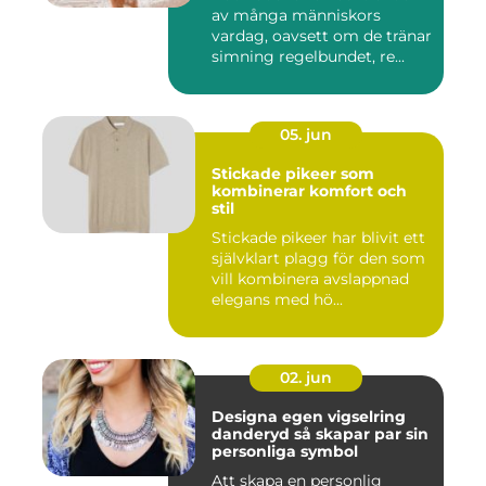
av många människors
vardag, oavsett om de tränar
simning regelbundet, re...
05. jun
Stickade pikeer som
kombinerar komfort och
stil
Stickade pikeer har blivit ett
självklart plagg för den som
vill kombinera avslappnad
elegans med hö...
02. jun
Designa egen vigselring
danderyd så skapar par sin
personliga symbol
Att skapa en personlig