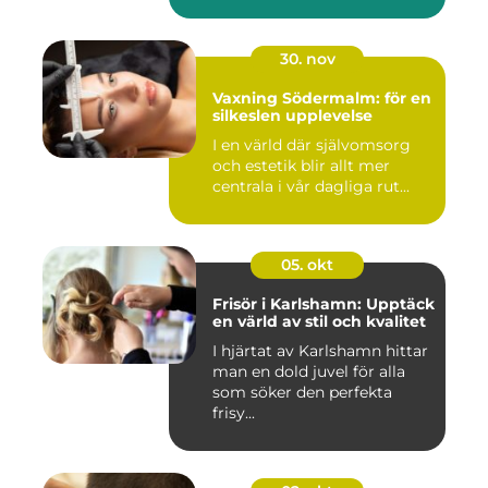
30. nov
Vaxning Södermalm: för en
silkeslen upplevelse
I en värld där självomsorg
och estetik blir allt mer
centrala i vår dagliga rut...
05. okt
Frisör i Karlshamn: Upptäck
en värld av stil och kvalitet
I hjärtat av Karlshamn hittar
man en dold juvel för alla
som söker den perfekta
frisy...