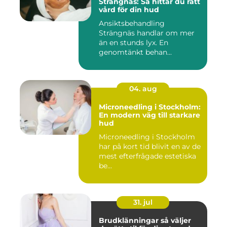
Strängnäs: Så hittar du rätt
vård för din hud
Ansiktsbehandling
Strängnäs handlar om mer
än en stunds lyx. En
genomtänkt behan...
04. aug
Microneedling i Stockholm:
En modern väg till starkare
hud
Microneedling i Stockholm
har på kort tid blivit en av de
mest efterfrågade estetiska
be...
31. jul
Brudklänningar så väljer