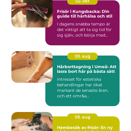
02. okt
Frisör i Kungsbacka: Din
guide till hårhälsa och stil
I dagens snabba tempo är
det viktigt att ta sig tid för
sig själv, och börja med...
03. aug
Hårborttagning i Umeå: Att
lasra bort hår på bästa sätt
Intresset för estetiska
behandlingar har ökat
markant de senaste åren,
och ett omr&a...
03. aug
Hembesök av frisör: En ny