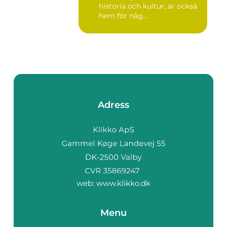
historia och kultur, är också
hem för någ...
Adress
web:
www.klikko.dk
Menu