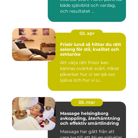
både självbild och vardag,
och resultatet ...
02. apr
Frisör lund så hittar du rätt
salong för stil, kvalitet och
omtanke
Att välja rätt frisör kan
kännas oväntat svårt. Håret
påverkar hur vi ser på oss
själva och hur vi u...
05. mar
Massage helsingborg
avkoppling, återhämtning
och effektiv smärtlindring
Massage har gått från att
vara lyx till att bli en självklar