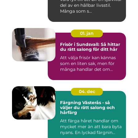
del av en hållbar livsstil.
Många som s...
01. jan
Frisör i Sundsvall: Så hittar
du rätt salong för ditt hår
Att välja frisör kan kännas
som en liten sak, men för
många handlar det om...
04. dec
Färgning Västerås - så
väljer du rätt salong och
hårfärg
Att färga håret handlar om
mycket mer än att bara byta
nyans. En lyckad färgnin...