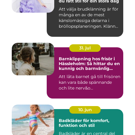
du rätt stil för din stora dag
Att välja brudklänning är för
många en av de mest
känslomässiga delarna i
bröllopsplaneringen. Klänn...
31. jul
Barnklippning hos frisör i
Hässleholm: Så hittar du en
kunnig och barnvänlig
frisörsalong
Att låta barnet gå till frisören
kan vara både spännande
och lite nerv&o...
10. jun
Badkläder för komfort,
funktion och stil
Badkläder är en central del