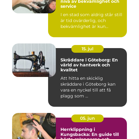
nivå av bekvämlighet och
service
I en stad som aldrig står still
är tid ovärderlig, och
bekvämlighet är kun...
15. jul
Skräddare i Göteborg: En
värld av hantverk och
kvalitet
Att hitta en skicklig
skräddare i Göteborg kan
vara en nyckel till att få
plagg som ...
05. jun
Herrklippning i
Kungsbacka: En guide till