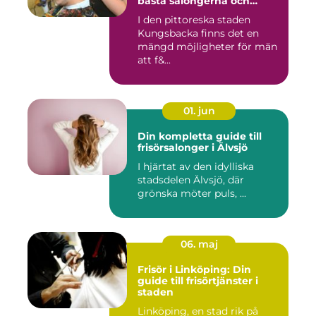
bästa salongerna och
klippningarna
I den pittoreska staden
Kungsbacka finns det en
mängd möjligheter för män
att f&...
01. jun
Din kompletta guide till
frisörsalonger i Älvsjö
I hjärtat av den idylliska
stadsdelen Älvsjö, där
grönska möter puls, ...
06. maj
Frisör i Linköping: Din
guide till frisörtjänster i
staden
Linköping, en stad rik på