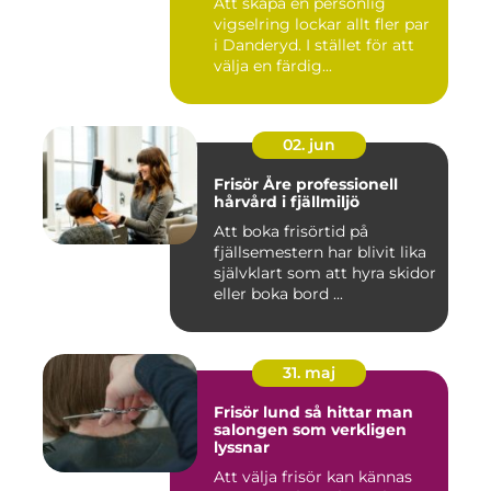
Att skapa en personlig
vigselring lockar allt fler par
i Danderyd. I stället för att
välja en färdig...
02. jun
Frisör Åre professionell
hårvård i fjällmiljö
Att boka frisörtid på
fjällsemestern har blivit lika
självklart som att hyra skidor
eller boka bord ...
31. maj
Frisör lund så hittar man
salongen som verkligen
lyssnar
Att välja frisör kan kännas