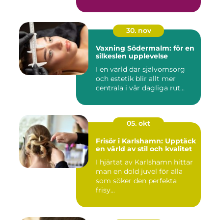
30. nov
Vaxning Södermalm: för en
silkeslen upplevelse
I en värld där självomsorg
och estetik blir allt mer
centrala i vår dagliga rut...
05. okt
Frisör i Karlshamn: Upptäck
en värld av stil och kvalitet
I hjärtat av Karlshamn hittar
man en dold juvel för alla
som söker den perfekta
frisy...