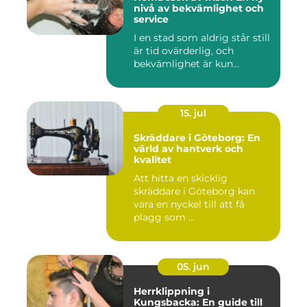
nivå av bekvämlighet och
service
I en stad som aldrig står still
är tid ovärderlig, och
bekvämlighet är kun...
15. jul
Skräddare i Göteborg: En
värld av hantverk och
kvalitet
Att hitta en skicklig
skräddare i Göteborg kan
vara en nyckel till att få
plagg som ...
05. jun
Herrklippning i
Kungsbacka: En guide till