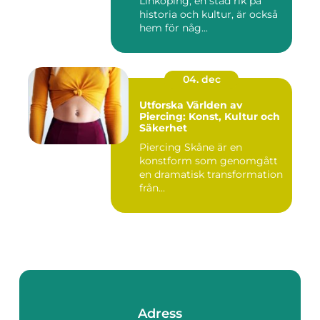
Linköping, en stad rik på
historia och kultur, är också
hem för någ...
04. dec
Utforska Världen av
Piercing: Konst, Kultur och
Säkerhet
Piercing Skåne är en
konstform som genomgått
en dramatisk transformation
från...
Adress