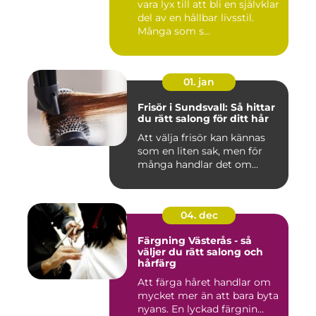
vara lyx till att bli en självklar
del av en hållbar livsstil.
Många som s...
01. jan
Frisör i Sundsvall: Så hittar
du rätt salong för ditt hår
Att välja frisör kan kännas
som en liten sak, men för
många handlar det om...
04. dec
Färgning Västerås - så
väljer du rätt salong och
hårfärg
Att färga håret handlar om
mycket mer än att bara byta
nyans. En lyckad färgnin...