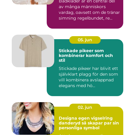
Badkläder är en central del
av många människors
vardag, oavsett om de tränar
simning regelbundet, re...
05. jun
Stickade pikeer som
kombinerar komfort och
stil
Stickade pikeer har blivit ett
självklart plagg för den som
vill kombinera avslappnad
elegans med hö...
02. jun
Designa egen vigselring
danderyd så skapar par sin
personliga symbol