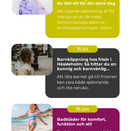
du rätt stil för din stora dag
Att välja brudklänning är för
många en av de mest
känslomässiga delarna i
bröllopsplaneringen. Klänn...
31. jul
Barnklippning hos frisör i
Hässleholm: Så hittar du en
kunnig och barnvänlig
frisörsalong
Att låta barnet gå till frisören
kan vara både spännande
och lite nerv&o...
10. jun
Badkläder för komfort,
funktion och stil