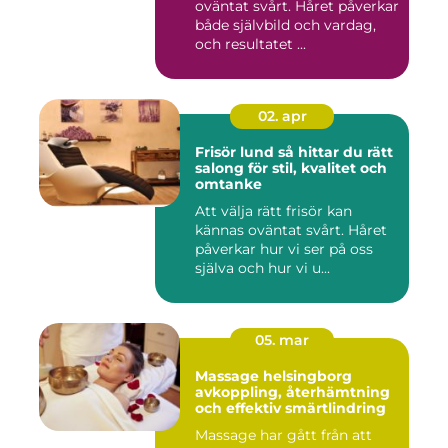
oväntat svårt. Håret påverkar
både självbild och vardag,
och resultatet ...
02. apr
Frisör lund så hittar du rätt
salong för stil, kvalitet och
omtanke
Att välja rätt frisör kan
kännas oväntat svårt. Håret
påverkar hur vi ser på oss
själva och hur vi u...
05. mar
Massage helsingborg
avkoppling, återhämtning
och effektiv smärtlindring
Massage har gått från att