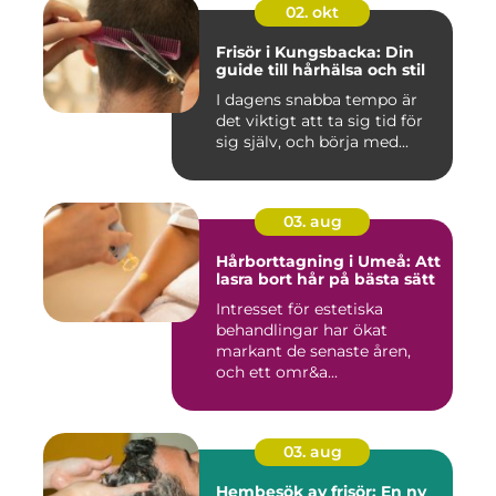
02. okt
Frisör i Kungsbacka: Din
guide till hårhälsa och stil
I dagens snabba tempo är
det viktigt att ta sig tid för
sig själv, och börja med...
03. aug
Hårborttagning i Umeå: Att
lasra bort hår på bästa sätt
Intresset för estetiska
behandlingar har ökat
markant de senaste åren,
och ett omr&a...
03. aug
Hembesök av frisör: En ny