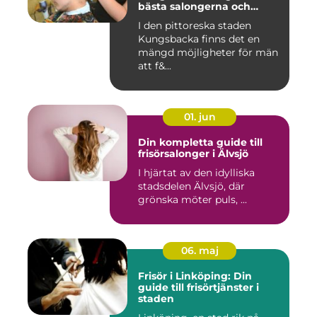
bästa salongerna och
klippningarna
I den pittoreska staden
Kungsbacka finns det en
mängd möjligheter för män
att f&...
01. jun
Din kompletta guide till
frisörsalonger i Älvsjö
I hjärtat av den idylliska
stadsdelen Älvsjö, där
grönska möter puls, ...
06. maj
Frisör i Linköping: Din
guide till frisörtjänster i
staden