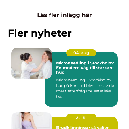
Läs fler inlägg här
Fler nyheter
04. aug
Microneedling i Stockholm:
En modern väg till starkare
hud
Microneedling i Stockholm
har på kort tid blivit en av de
mest efterfrågade estetiska
be...
31. jul
Brudklänningar så väljer