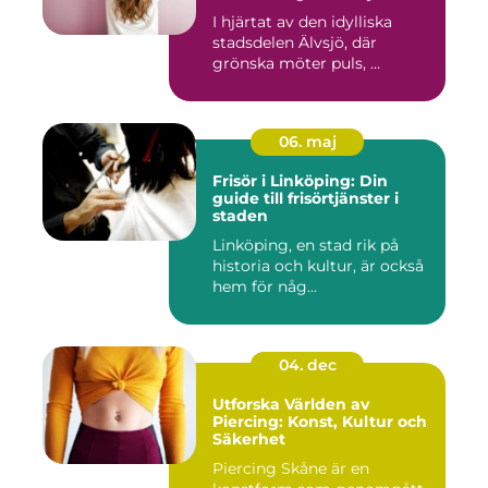
I hjärtat av den idylliska
stadsdelen Älvsjö, där
grönska möter puls, ...
06. maj
Frisör i Linköping: Din
guide till frisörtjänster i
staden
Linköping, en stad rik på
historia och kultur, är också
hem för någ...
04. dec
Utforska Världen av
Piercing: Konst, Kultur och
Säkerhet
Piercing Skåne är en