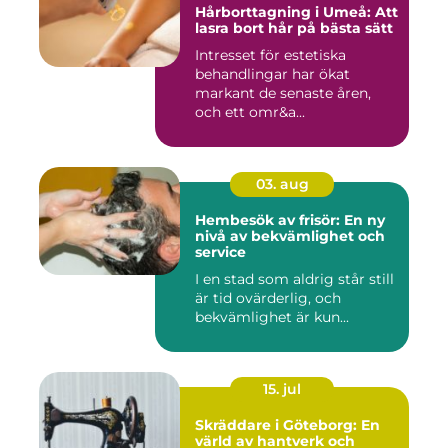
Hårborttagning i Umeå: Att
lasra bort hår på bästa sätt
Intresset för estetiska
behandlingar har ökat
markant de senaste åren,
och ett omr&a...
03. aug
Hembesök av frisör: En ny
nivå av bekvämlighet och
service
I en stad som aldrig står still
är tid ovärderlig, och
bekvämlighet är kun...
15. jul
Skräddare i Göteborg: En
värld av hantverk och