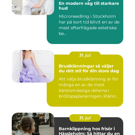
En modern väg till starkare
hud
Microneedling i Stockholm
har på kort tid blivit en av de
mest efterfrågade estetiska
be...
31. jul
Brudklänningar så väljer
du rätt stil för din stora dag
Att välja brudklänning är för
många en av de mest
känslomässiga delarna i
bröllopsplaneringen. Klänn...
31. jul
Barnklippning hos frisör i
Hässleholm: Så hittar du en