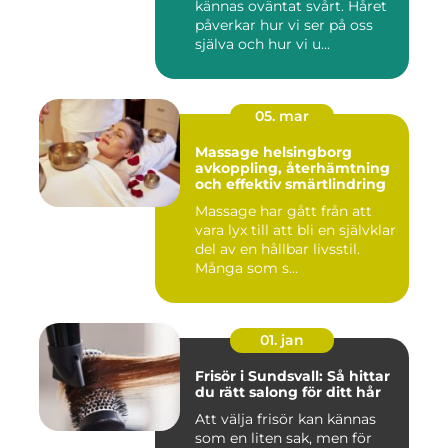
kännas oväntat svårt. Håret
påverkar hur vi ser på oss
själva och hur vi u...
05. mar
Massage helsingborg
avkoppling, återhämtning
och effektiv smärtlindring
Massage har gått från att
vara lyx till att bli en självklar
del av en hållbar livsstil.
Många som s...
01. jan
Frisör i Sundsvall: Så hittar
du rätt salong för ditt hår
Att välja frisör kan kännas
som en liten sak, men för