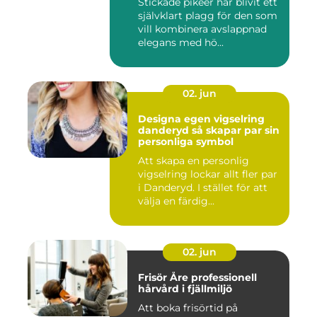
Stickade pikeer har blivit ett
självklart plagg för den som
vill kombinera avslappnad
elegans med hö...
02. jun
Designa egen vigselring
danderyd så skapar par sin
personliga symbol
Att skapa en personlig
vigselring lockar allt fler par
i Danderyd. I stället för att
välja en färdig...
02. jun
Frisör Åre professionell
hårvård i fjällmiljö
Att boka frisörtid på