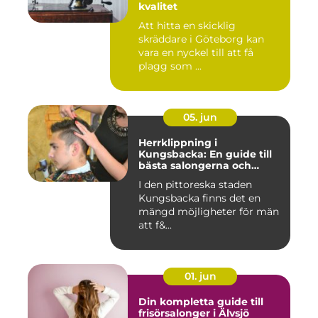
kvalitet
Att hitta en skicklig
skräddare i Göteborg kan
vara en nyckel till att få
plagg som ...
05. jun
Herrklippning i
Kungsbacka: En guide till
bästa salongerna och
klippningarna
I den pittoreska staden
Kungsbacka finns det en
mängd möjligheter för män
att f&...
01. jun
Din kompletta guide till
frisörsalonger i Älvsjö