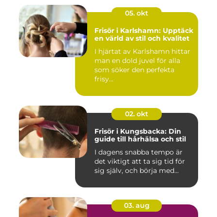
05. okt
Frisör i Karlshamn: Upptäck
en värld av stil och kvalitet
I hjärtat av Karlshamn hittar
man en dold juvel för alla
som söker den perfekta
frisy...
02. okt
Frisör i Kungsbacka: Din
guide till hårhälsa och stil
I dagens snabba tempo är
det viktigt att ta sig tid för
sig själv, och börja med...
03. aug