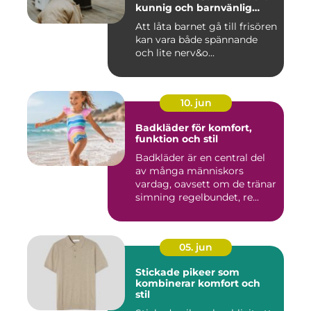
kunnig och barnvänlig
frisörsalong
Att låta barnet gå till frisören
kan vara både spännande
och lite nerv&o...
10. jun
Badkläder för komfort,
funktion och stil
Badkläder är en central del
av många människors
vardag, oavsett om de tränar
simning regelbundet, re...
05. jun
Stickade pikeer som
kombinerar komfort och
stil