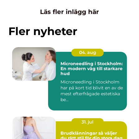
Läs fler inlägg här
Fler nyheter
04. aug
Microneedling i Stockholm:
En modern väg till starkare
hud
Microneedling i Stockholm
har på kort tid blivit en av de
mest efterfrågade estetiska
be...
31. jul
Brudklänningar så väljer
du rätt stil för din stora dag