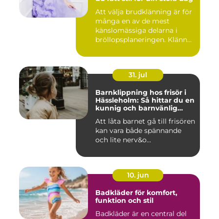
Att välja brudklänning är för
många en av de mest
känslomässiga delarna i
bröllopsplaneringen. Klänn...
31. jul
Barnklippning hos frisör i
Hässleholm: Så hittar du en
kunnig och barnvänlig
frisörsalong
Att låta barnet gå till frisören
kan vara både spännande
och lite nerv&o...
10. jun
Badkläder för komfort,
funktion och stil
Badkläder är en central del