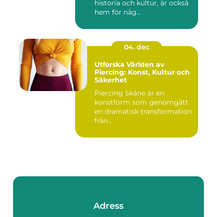
historia och kultur, är också
hem för någ...
04. dec
Utforska Världen av
Piercing: Konst, Kultur och
Säkerhet
Piercing Skåne är en
konstform som genomgått
en dramatisk transformation
från...
Adress