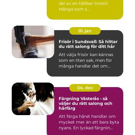
del av en hållbar livsstil.
Många som s...
01. jan
Frisör i Sundsvall: Så hittar
du rätt salong för ditt hår
Att välja frisör kan kännas
som en liten sak, men för
många handlar det om...
04. dec
Färgning Västerås - så
väljer du rätt salong och
hårfärg
Att färga håret handlar om
mycket mer än att bara byta
nyans. En lyckad färgnin...