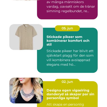
av många människors
vardag, oavsett om de tränar
simning regelbundet, re...
05. jun
Stickade pikeer som
kombinerar komfort och
stil
Stickade pikeer har blivit ett
självklart plagg för den som
vill kombinera avslappnad
elegans med hö...
02. jun
Designa egen vigselring
danderyd så skapar par sin
personliga symbol
Att skapa en personlig