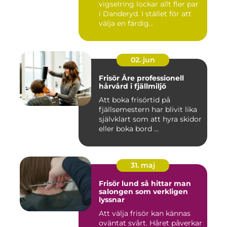
vigselring lockar allt fler par
i Danderyd. I stället för att
välja en färdig...
02. jun
Frisör Åre professionell
hårvård i fjällmiljö
Att boka frisörtid på
fjällsemestern har blivit lika
självklart som att hyra skidor
eller boka bord ...
31. maj
Frisör lund så hittar man
salongen som verkligen
lyssnar
Att välja frisör kan kännas
oväntat svårt. Håret påverkar