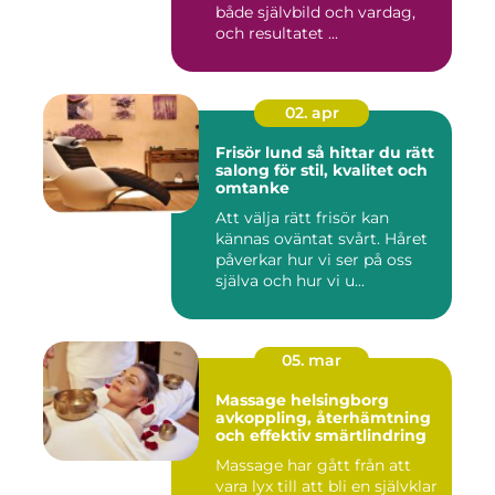
både självbild och vardag,
och resultatet ...
02. apr
Frisör lund så hittar du rätt
salong för stil, kvalitet och
omtanke
Att välja rätt frisör kan
kännas oväntat svårt. Håret
påverkar hur vi ser på oss
själva och hur vi u...
05. mar
Massage helsingborg
avkoppling, återhämtning
och effektiv smärtlindring
Massage har gått från att
vara lyx till att bli en självklar