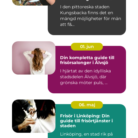
klippningarna
I den pittoreska staden
Kungsbacka finns det en
mängd möjligheter för män
att f&...
01. jun
Din kompletta guide till
frisörsalonger i Älvsjö
I hjärtat av den idylliska
stadsdelen Älvsjö, där
grönska möter puls, ...
06. maj
Frisör i Linköping: Din
guide till frisörtjänster i
staden
Linköping, en stad rik på