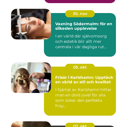
30. nov
Vaxning Södermalm: för en
silkeslen upplevelse
I en värld där självomsorg
och estetik blir allt mer
centrala i vår dagliga rut...
05. okt
Frisör i Karlshamn: Upptäck
en värld av stil och kvalitet
I hjärtat av Karlshamn hittar
man en dold juvel för alla
som söker den perfekta
frisy...
02. okt