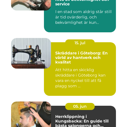
service
I en stad som aldrig står still
är tid ovärderlig, och
bekvämlighet är kun...
15. jul
Skräddare i Göteborg: En
värld av hantverk och
kvalitet
Att hitta en skicklig
skräddare i Göteborg kan
vara en nyckel till att få
plagg som ...
05. jun
Herrklippning i
Kungsbacka: En guide till
bästa salongerna och