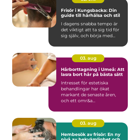
Frisör i Kungsbacka: Din
guide till hårhälsa och stil
I dagens snabba tempo är
det viktigt att ta sig tid för
sig själv, och börja med...
03. aug
Hårborttagning i Umeå: Att
lasra bort hår på bästa sätt
Intresset för estetiska
behandlingar har ökat
markant de senaste åren,
och ett omr&a...
03. aug
Hembesök av frisör: En ny
nivå av bekvämlighet och