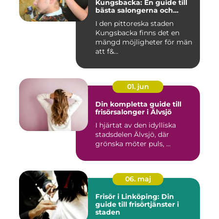
Kungsbacka: En guide till
bästa salongerna och
klippningarna
I den pittoreska staden
Kungsbacka finns det en
mängd möjligheter för män
att f&...
01. jun
Din kompletta guide till
frisörsalonger i Älvsjö
I hjärtat av den idylliska
stadsdelen Älvsjö, där
grönska möter puls, ...
06. maj
Frisör i Linköping: Din
guide till frisörtjänster i
staden