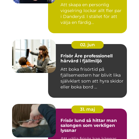
Att skapa en personlig
vigselring lockar allt fler par
i Danderyd. I stället för att
välja en färdig...
02. jun
Frisör Åre professionell
hårvård i fjällmiljö
Att boka frisörtid på
fjällsemestern har blivit lika
självklart som att hyra skidor
eller boka bord ...
31. maj
Frisör lund så hittar man
salongen som verkligen
lyssnar
Att välja frisör kan kännas