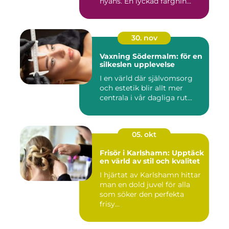
nyans. En lyckad färgnin...
30. nov
Vaxning Södermalm: för en
silkeslen upplevelse
I en värld där självomsorg
och estetik blir allt mer
centrala i vår dagliga rut...
05. okt
Frisör i Karlshamn: Upptäck
en värld av stil och kvalitet
I hjärtat av Karlshamn hittar
man en dold juvel för alla
som söker den perfekta
frisy...