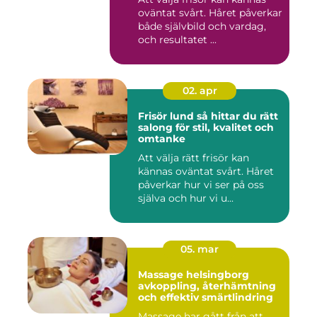
oväntat svårt. Håret påverkar
både självbild och vardag,
och resultatet ...
02. apr
Frisör lund så hittar du rätt
salong för stil, kvalitet och
omtanke
Att välja rätt frisör kan
kännas oväntat svårt. Håret
påverkar hur vi ser på oss
själva och hur vi u...
05. mar
Massage helsingborg
avkoppling, återhämtning
och effektiv smärtlindring
Massage har gått från att