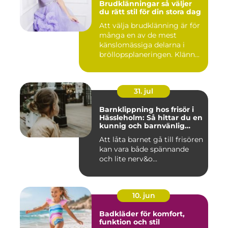
Brudklänningar så väljer
du rätt stil för din stora dag
Att välja brudklänning är för
många en av de mest
känslomässiga delarna i
bröllopsplaneringen. Klänn...
31. jul
Barnklippning hos frisör i
Hässleholm: Så hittar du en
kunnig och barnvänlig
frisörsalong
Att låta barnet gå till frisören
kan vara både spännande
och lite nerv&o...
10. jun
Badkläder för komfort,
funktion och stil