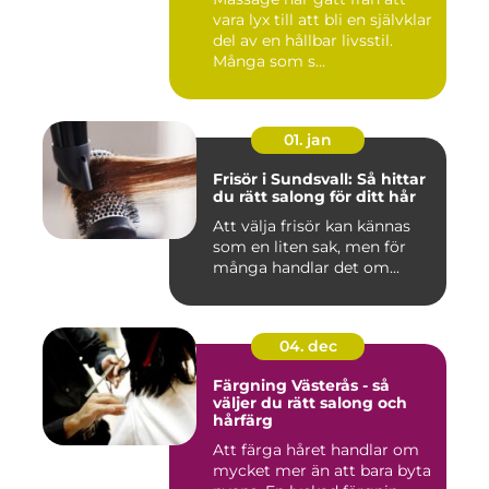
vara lyx till att bli en självklar
del av en hållbar livsstil.
Många som s...
01. jan
Frisör i Sundsvall: Så hittar
du rätt salong för ditt hår
Att välja frisör kan kännas
som en liten sak, men för
många handlar det om...
04. dec
Färgning Västerås - så
väljer du rätt salong och
hårfärg
Att färga håret handlar om
mycket mer än att bara byta