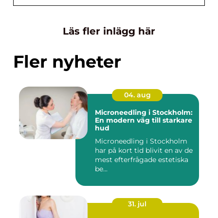
Läs fler inlägg här
Fler nyheter
04. aug
Microneedling i Stockholm:
En modern väg till starkare
hud
Microneedling i Stockholm
har på kort tid blivit en av de
mest efterfrågade estetiska
be...
31. jul