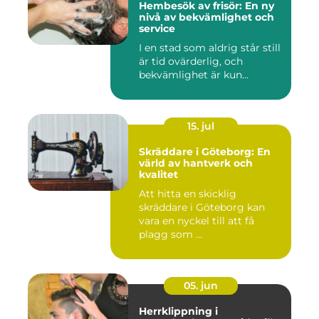
Hembesök av frisör: En ny
nivå av bekvämlighet och
service
I en stad som aldrig står still
är tid ovärderlig, och
bekvämlighet är kun...
15. jul
Skräddare i Göteborg: En
värld av hantverk och
kvalitet
Att hitta en skicklig
skräddare i Göteborg kan
vara en nyckel till att få
plagg som ...
05. jun
Herrklippning i