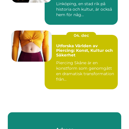
Linköping, en stad rik på
historia och kultur, är också
hem för någ...
04. dec
Utforska Världen av
Piercing: Konst, Kultur och
Säkerhet
Piercing Skåne är en
konstform som genomgått
en dramatisk transformation
från...