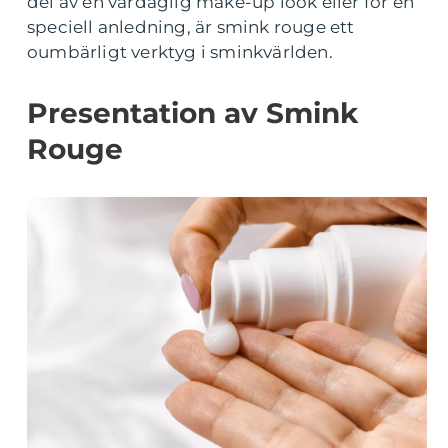
del av en vardaglig make-up look eller för en
speciell anledning, är smink rouge ett
oumbärligt verktyg i sminkvärlden.
Presentation av Smink
Rouge