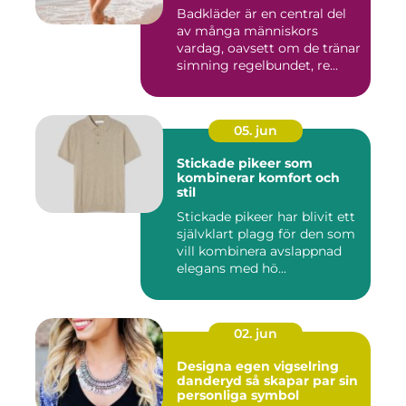
Badkläder är en central del
av många människors
vardag, oavsett om de tränar
simning regelbundet, re...
05. jun
Stickade pikeer som
kombinerar komfort och
stil
Stickade pikeer har blivit ett
självklart plagg för den som
vill kombinera avslappnad
elegans med hö...
02. jun
Designa egen vigselring
danderyd så skapar par sin
personliga symbol