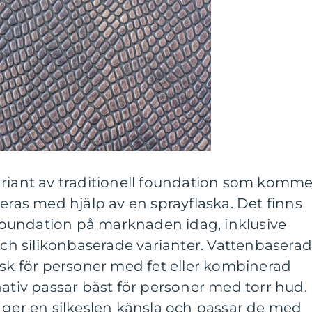
ariant av traditionell foundation som komme
ceras med hjälp av en sprayflaska. Det finns
y foundation på marknaden idag, inklusive
 och silikonbaserade varianter. Vattenbasera
isk för personer med fet eller kombinerad
nativ passar bäst för personer med torr hud.
 ger en silkeslen känsla och passar de med