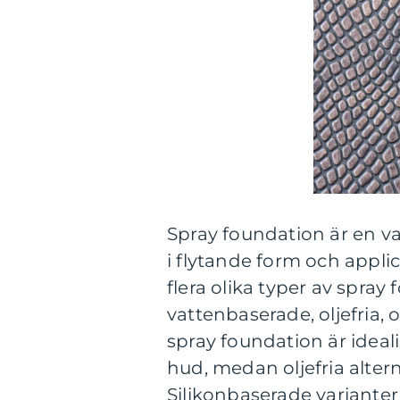
Spray foundation är en v
i flytande form och appli
flera olika typer av spra
vattenbaserade, oljefria,
spray foundation är ideal
hud, medan oljefria alter
Silikonbaserade varianter