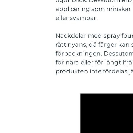
ögonblick. Dessutom erbj
applicering som minskar 
eller svampar.
Nackdelar med spray foun
rätt nyans, då färger ka
förpackningen. Dessutom 
för nära eller för långt ifr
produkten inte fördelas j