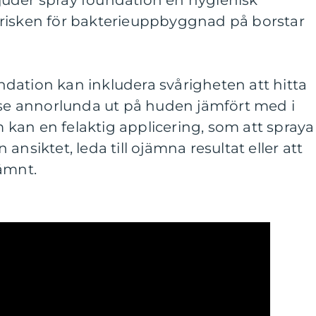
uder spray foundation en hygienisk
risken för bakterieuppbyggnad på borstar
dation kan inkludera svårigheten att hitta
n se annorlunda ut på huden jämfört med i
kan en felaktig applicering, som att spraya
ån ansiktet, leda till ojämna resultat eller att
ämnt.