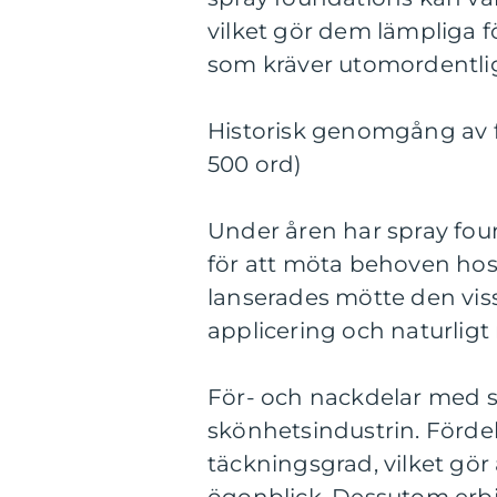
vilket gör dem lämpliga fö
som kräver utomordentlig
Historisk genomgång av f
500 ord)
Under åren har spray foun
för att möta behoven hos 
lanserades mötte den vis
applicering och naturligt
För- och nackdelar med sp
skönhetsindustrin. Fördel
täckningsgrad, vilket gör