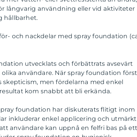
r långvarig användning eller vid aktiviteter
 hållbarhet.
ör- och nackdelar med spray foundation (c
dation utvecklats och förbättrats avsevärt
olika användare. När spray foundation förs
s skepticism, men fördelarna med enkel
 resultat kom snabbt att bli erkända.
ray foundation har diskuterats flitigt inom
ar inkluderar enkel applicering och utmärkt
 att användare kan uppnå en felfri bas på et