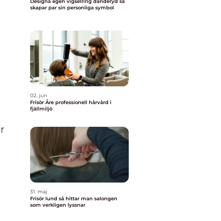
Designa egen vigselring danderyd så
skapar par sin personliga symbol
02. jun
Frisör Åre professionell hårvård i
fjällmiljö
r
d
31. maj
Frisör lund så hittar man salongen
som verkligen lyssnar