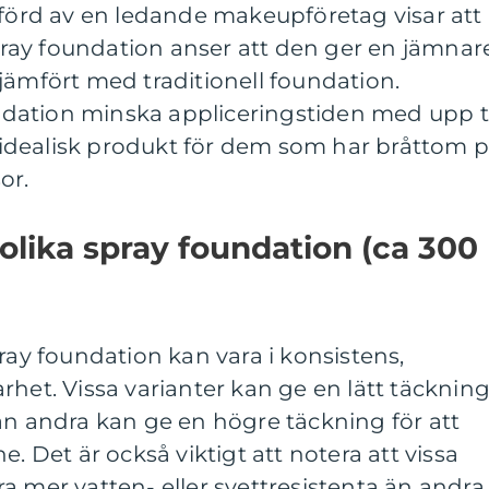
rd av en ledande makeupföretag visar att
ay foundation anser att den ger en jämnar
jämfört med traditionell foundation.
ation minska appliceringstiden med upp ti
en idealisk produkt för dem som har bråttom 
or.
 olika spray foundation (ca 300
ray foundation kan vara i konsistens,
rhet. Vissa varianter kan ge en lätt täcknin
an andra kan ge en högre täckning för att
e. Det är också viktigt att notera att vissa
a mer vatten- eller svettresistenta än andra