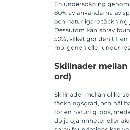
En undersökning genomfö
80% av användarna av spr
och naturligare täckning 
Dessutom kan spray found
50%, vilket gör den till 
morgonen eller under res
Skillnader mellan
ord)
Skillnader mellan olika sp
täckningsgrad, och hållba
för en naturlig look, med
dölja ojämnheter eller akn
spray foundations kan var