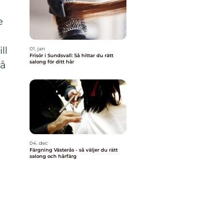
e
ll
01. jan
Frisör i Sundsvall: Så hittar du rätt
salong för ditt hår
på
04. dec
Färgning Västerås - så väljer du rätt
salong och hårfärg
g
,