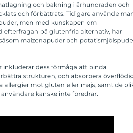
 matlagning och bakning i århundraden och
cklats och förbättrats. Tidigare använde ma
spuder, men med kunskapen om
efterfrågan på glutenfria alternativ, har
, såsom maizenapuder och potatismjölspude
 inkluderar dess förmåga att binda
örbättra strukturen, och absorbera överflödi
 allergier mot gluten eller majs, samt de oli
 användare kanske inte föredrar.