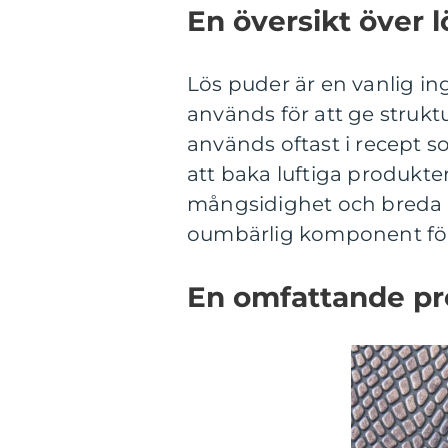
En översikt över 
Lös puder är en vanlig i
används för att ge struktur
används oftast i recept s
att baka luftiga produkte
mångsidighet och breda a
oumbärlig komponent för
En omfattande pr