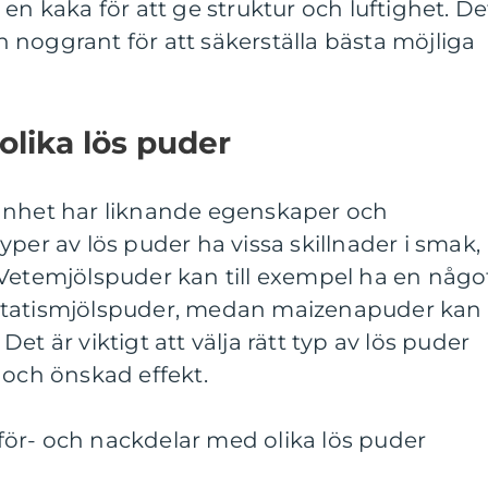
en kaka för att ge struktur och luftighet. De
ten noggrant för att säkerställa bästa möjliga
olika lös puder
änhet har liknande egenskaper och
per av lös puder ha vissa skillnader i smak,
 Vetemjölspuder kan till exempel ha en någo
otatismjölspuder, medan maizenapuder kan
et är viktigt att välja rätt typ av lös puder
 och önskad effekt.
ör- och nackdelar med olika lös puder