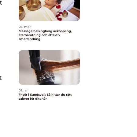
t
05. mar
Massage helsingborg avkoppling,
återhämtning och effektiv
smärtlindring
t
01. jan
Frisör i Sundsvall: Så hittar du rätt
salong för ditt hår