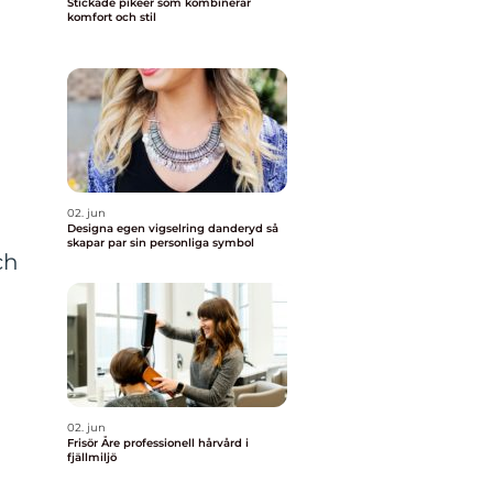
Stickade pikeer som kombinerar
komfort och stil
02. jun
Designa egen vigselring danderyd så
skapar par sin personliga symbol
ch
02. jun
Frisör Åre professionell hårvård i
fjällmiljö